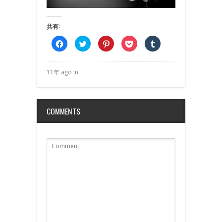
共有:
Facebook
ク
ク
ク
ク
で
リ
リ
リ
リ
共
ッ
ッ
ッ
ッ
有
ク
ク
ク
ク
す
し
し
し
し
る
て
て
て
て
11年 ago in
に
Twitter
Pinterest
Pocket
Tumblr
は
で
で
で
で
ク
共
共
シ
共
リ
有
有
ェ
有
ッ
(新
(新
ア
(新
ク
し
し
(新
し
COMMENTS
し
い
い
し
い
て
ウ
ウ
い
ウ
く
ィ
ィ
ウ
ィ
だ
ン
ン
ィ
ン
さ
ド
ド
ン
ド
い
ウ
ウ
ド
ウ
(新
で
で
ウ
で
し
開
開
で
開
い
き
き
開
き
ウ
ま
ま
き
ま
ィ
す)
す)
ま
す)
ン
す)
ド
ウ
で
開
き
ま
す)